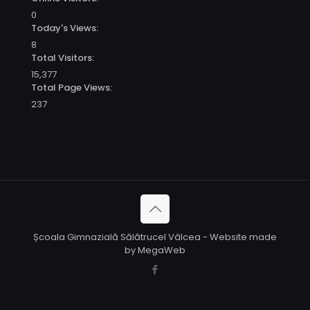
0
Today's Views:
8
Total Visitors:
15,377
Total Page Views:
237
Școala Gimnazială Sălătrucel Vâlcea - Website made
by MegaWeb